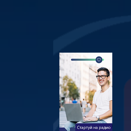
в эфире
Ре