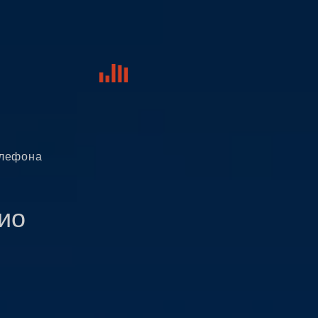
елефона
ио
Заказать
рекламу