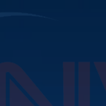
скидок
кламные выпуски (блоки) 
#1
Блок #1выходит
пос
station ID в начале 
#2
Блок #2 выходит
на 25-й минуте кажд