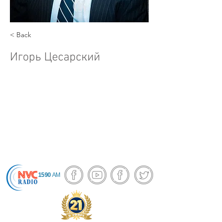
< Back
Игорь Цесарский
1590
AM