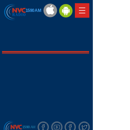
1590 AM
1590
AM